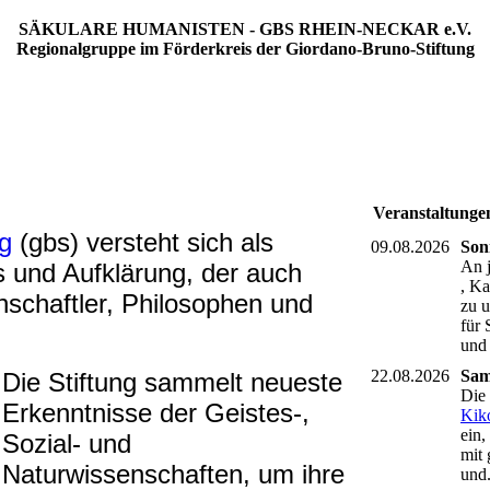
SÄKULARE HUMANISTEN - GBS RHEIN-NECKAR e.V.
Regionalgruppe im Förderkreis der Giordano-Bruno-Stiftung
Veranstaltunge
g
(gbs) versteht sich als
09.08.2026
Son
An 
 und Aufklärung, der auch
, Ka
schaftler, Philosophen und
zu 
für 
und
22.08.2026
Sam
Die Stiftung sammelt neueste
Die 
Erkenntnisse der Geistes‑,
Kik
ein
Sozial- und
mit
Naturwissenschaften, um ihre
und