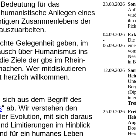
Bedeutung für das
23.08.2026
Son
Auf
humanistische Anliegen eines
wird
chtigten Zusammenlebens der
ihn 
Pic
auszuarbeiten.
04.09.2026
Exk
-
Die
chte Gelegenheit geben, im
06.09.2026
eine
tausch über Humanismus ins
vom 
Nean
e Ziele der gbs im Rhein-
in 
achen. Wer mitdiskutieren
12.09.2026
Sam
 herzlich willkommen.
Hei
Unt
Ber
(Dip
inte
n sich aus dem Begriff des
Tre
s
“ ab. Wir verstehen den
25.09.2026
Fre
er Evolution, mit sich daraus
Hei
Aug
d Limitierungen im Hinblick
Dos
und für ein humanes Leben
Hei