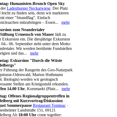
ntag: Humanisten-Brunch Open Sky
 der
Ladenburger Neckarwiese
. Der Platz
 leicht zu finden sein, denn wir markieren
mit einer "Strandflag". Einfach
knicksachen mitzubringen – Essen...
mehr
ursion zum Neandertaler
Stiftung Urmensch von Mauer
lädt zu
r Exkursion ein. Die diesjährige Exkursion
04.- 06. September steht unter dem Motto:
dertaler. Wir werden berühmte Fundstellen
Belgien und das...
mehr
stag: Exkursion "Durch die Wüste
delbergs"
er Führung der Rangerin des Geo-Naturpark
gstrasse-Odenwald, Marion Huthmann
l. Biologin) werden wir geologisch
ressante Stellen am Königsstuhl erkunden.
ffen 14.00 Uhr
, Kornmarkt (Platz...
mehr
itag: Offenes Regionalgruppentreffen in
delberg mit Kurzvortrag/Diskussion
ust Sommerpause
Restaurant Tominac
·
senheimer Landstraße 151, 69121
delberg Ab
18:00 Uhr
come together: