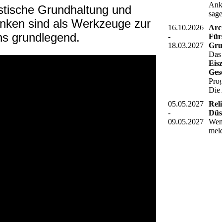
Ank
istische Grundhaltung und
sag
enken sind als Werkzeuge zur
16.10.2026
Arc
ns grundlegend.
-
Für
18.03.2027
Gru
Da
Eis
Ges
Pro
Die
05.05.2027
Rel
-
Düs
09.05.2027
Wenn
mel