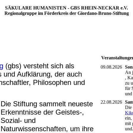
SÄKULARE HUMANISTEN - GBS RHEIN-NECKAR e.V.
Regionalgruppe im Förderkreis der Giordano-Bruno-Stiftung
Veranstaltunge
g
(gbs) versteht sich als
09.08.2026
Son
An 
 und Aufklärung, der auch
, Ka
schaftler, Philosophen und
zu 
für 
und
22.08.2026
Sam
Die Stiftung sammelt neueste
Die 
Erkenntnisse der Geistes‑,
Kik
ein
Sozial- und
mit
Naturwissenschaften, um ihre
und