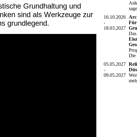
Ank
istische Grundhaltung und
sag
enken sind als Werkzeuge zur
16.10.2026
Arc
ns grundlegend.
-
Für
18.03.2027
Gru
Da
Eis
Ges
Pro
Die
05.05.2027
Rel
-
Düs
09.05.2027
Wenn
mel