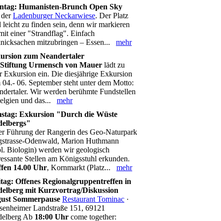
ntag: Humanisten-Brunch Open Sky
 der
Ladenburger Neckarwiese
. Der Platz
 leicht zu finden sein, denn wir markieren
mit einer "Strandflag". Einfach
knicksachen mitzubringen – Essen...
mehr
ursion zum Neandertaler
Stiftung Urmensch von Mauer
lädt zu
r Exkursion ein. Die diesjährige Exkursion
04.- 06. September steht unter dem Motto:
dertaler. Wir werden berühmte Fundstellen
Belgien und das...
mehr
stag: Exkursion "Durch die Wüste
delbergs"
er Führung der Rangerin des Geo-Naturpark
gstrasse-Odenwald, Marion Huthmann
l. Biologin) werden wir geologisch
ressante Stellen am Königsstuhl erkunden.
ffen 14.00 Uhr
, Kornmarkt (Platz...
mehr
itag: Offenes Regionalgruppentreffen in
delberg mit Kurzvortrag/Diskussion
ust Sommerpause
Restaurant Tominac
·
senheimer Landstraße 151, 69121
delberg Ab
18:00 Uhr
come together: