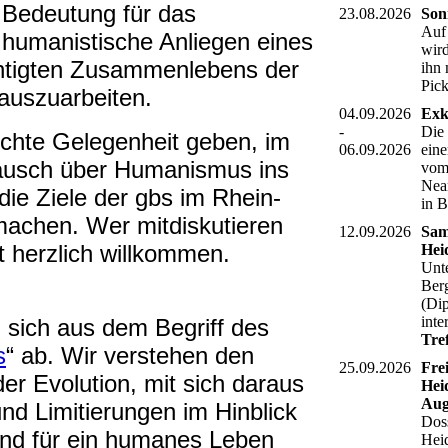
Bedeutung für das
23.08.2026
Son
Auf
humanistische Anliegen eines
wird
chtigten Zusammenlebens der
ihn 
Pic
auszuarbeiten.
04.09.2026
Exk
-
Die
chte Gelegenheit geben, im
06.09.2026
eine
tausch über Humanismus ins
vom 
Nean
e Ziele der gbs im Rhein-
in 
achen. Wer mitdiskutieren
12.09.2026
Sam
 herzlich willkommen.
Hei
Unt
Ber
(Dip
inte
n sich aus dem Begriff des
Tre
s
“ ab. Wir verstehen den
25.09.2026
Fre
er Evolution, mit sich daraus
Hei
Aug
d Limitierungen im Hinblick
Dos
und für ein humanes Leben
Hei