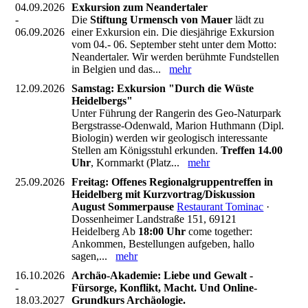
04.09.2026
Exkursion zum Neandertaler
-
Die
Stiftung Urmensch von Mauer
lädt zu
06.09.2026
einer Exkursion ein. Die diesjährige Exkursion
vom 04.- 06. September steht unter dem Motto:
Neandertaler. Wir werden berühmte Fundstellen
in Belgien und das...
mehr
12.09.2026
Samstag: Exkursion "Durch die Wüste
Heidelbergs"
Unter Führung der Rangerin des Geo-Naturpark
Bergstrasse-Odenwald, Marion Huthmann (Dipl.
Biologin) werden wir geologisch interessante
Stellen am Königsstuhl erkunden.
Treffen 14.00
Uhr
, Kornmarkt (Platz...
mehr
25.09.2026
Freitag: Offenes Regionalgruppentreffen in
Heidelberg mit Kurzvortrag/Diskussion
August Sommerpause
Restaurant Tominac
·
Dossenheimer Landstraße 151, 69121
Heidelberg Ab
18:00 Uhr
come together:
Ankommen, Bestellungen aufgeben, hallo
sagen,...
mehr
16.10.2026
Archäo-Akademie: Liebe und Gewalt -
-
Fürsorge, Konflikt, Macht. Und Online-
18.03.2027
Grundkurs Archäologie.