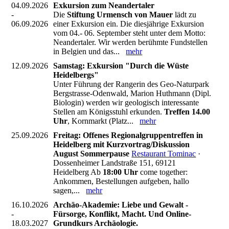
04.09.2026
Exkursion zum Neandertaler
-
Die
Stiftung Urmensch von Mauer
lädt zu
06.09.2026
einer Exkursion ein. Die diesjährige Exkursion
vom 04.- 06. September steht unter dem Motto:
Neandertaler. Wir werden berühmte Fundstellen
in Belgien und das...
mehr
12.09.2026
Samstag: Exkursion "Durch die Wüste
Heidelbergs"
Unter Führung der Rangerin des Geo-Naturpark
Bergstrasse-Odenwald, Marion Huthmann (Dipl.
Biologin) werden wir geologisch interessante
Stellen am Königsstuhl erkunden.
Treffen 14.00
Uhr
, Kornmarkt (Platz...
mehr
25.09.2026
Freitag: Offenes Regionalgruppentreffen in
Heidelberg mit Kurzvortrag/Diskussion
August Sommerpause
Restaurant Tominac
·
Dossenheimer Landstraße 151, 69121
Heidelberg Ab
18:00 Uhr
come together:
Ankommen, Bestellungen aufgeben, hallo
sagen,...
mehr
16.10.2026
Archäo-Akademie: Liebe und Gewalt -
-
Fürsorge, Konflikt, Macht. Und Online-
18.03.2027
Grundkurs Archäologie.