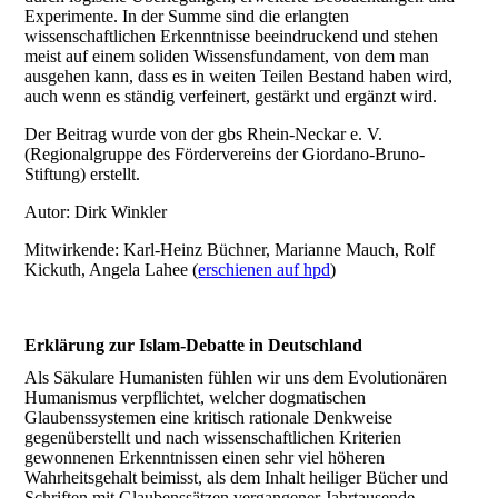
Experimente. In der Summe sind die erlangten
wissenschaftlichen Erkenntnisse beeindruckend und stehen
meist auf einem soliden Wissensfundament, von dem man
ausgehen kann, dass es in weiten Teilen Bestand haben wird,
auch wenn es ständig verfeinert, gestärkt und ergänzt wird.
Der Beitrag wurde von der gbs Rhein-Neckar e. V.
(Regionalgruppe des Fördervereins der Giordano-Bruno-
Stiftung) erstellt.
Autor: Dirk Winkler
Mitwirkende: Karl-Heinz Büchner, Marianne Mauch, Rolf
Kickuth, Angela Lahee (
erschienen auf hpd
)
Erklärung zur Islam-Debatte in Deutschland
Als Säkulare Humanisten fühlen wir uns dem Evolutionären
Humanismus verpflichtet, welcher dogmatischen
Glaubenssystemen eine kritisch rationale Denkweise
gegenüberstellt und nach wissenschaftlichen Kriterien
gewonnenen Erkenntnissen einen sehr viel höheren
Wahrheitsgehalt beimisst, als dem Inhalt heiliger Bücher und
Schriften mit Glaubenssätzen vergangener Jahrtausende.