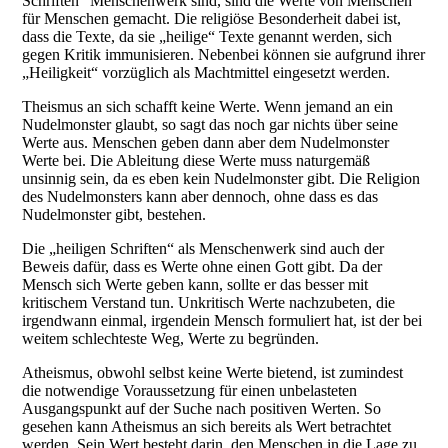
Schriften“ Menschenwerk sind, sind die Werte von Menschen
für Menschen gemacht. Die religiöse Besonderheit dabei ist,
dass die Texte, da sie „heilige“ Texte genannt werden, sich
gegen Kritik immunisieren. Nebenbei können sie aufgrund ihrer
„Heiligkeit“ vorzüglich als Machtmittel eingesetzt werden.
Theismus an sich schafft keine Werte. Wenn jemand an ein
Nudelmonster glaubt, so sagt das noch gar nichts über seine
Werte aus. Menschen geben dann aber dem Nudelmonster
Werte bei. Die Ableitung diese Werte muss naturgemäß
unsinnig sein, da es eben kein Nudelmonster gibt. Die Religion
des Nudelmonsters kann aber dennoch, ohne dass es das
Nudelmonster gibt, bestehen.
Die „heiligen Schriften“ als Menschenwerk sind auch der
Beweis dafür, dass es Werte ohne einen Gott gibt. Da der
Mensch sich Werte geben kann, sollte er das besser mit
kritischem Verstand tun. Unkritisch Werte nachzubeten, die
irgendwann einmal, irgendein Mensch formuliert hat, ist der bei
weitem schlechteste Weg, Werte zu begründen.
Atheismus, obwohl selbst keine Werte bietend, ist zumindest
die notwendige Voraussetzung für einen unbelasteten
Ausgangspunkt auf der Suche nach positiven Werten. So
gesehen kann Atheismus an sich bereits als Wert betrachtet
werden. Sein Wert besteht darin, den Menschen in die Lage zu