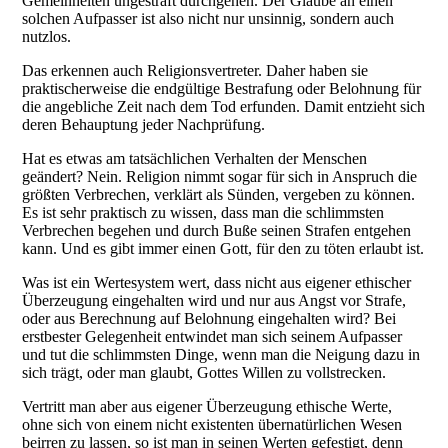
Gemeinheiten ungestraft durchgehen. Der Glaube an einen
solchen Aufpasser ist also nicht nur unsinnig, sondern auch
nutzlos.
Das erkennen auch Religionsvertreter. Daher haben sie
praktischerweise die endgültige Bestrafung oder Belohnung für
die angebliche Zeit nach dem Tod erfunden. Damit entzieht sich
deren Behauptung jeder Nachprüfung.
Hat es etwas am tatsächlichen Verhalten der Menschen
geändert? Nein. Religion nimmt sogar für sich in Anspruch die
größten Verbrechen, verklärt als Sünden, vergeben zu können.
Es ist sehr praktisch zu wissen, dass man die schlimmsten
Verbrechen begehen und durch Buße seinen Strafen entgehen
kann. Und es gibt immer einen Gott, für den zu töten erlaubt ist.
Was ist ein Wertesystem wert, dass nicht aus eigener ethischer
Überzeugung eingehalten wird und nur aus Angst vor Strafe,
oder aus Berechnung auf Belohnung eingehalten wird? Bei
erstbester Gelegenheit entwindet man sich seinem Aufpasser
und tut die schlimmsten Dinge, wenn man die Neigung dazu in
sich trägt, oder man glaubt, Gottes Willen zu vollstrecken.
Vertritt man aber aus eigener Überzeugung ethische Werte,
ohne sich von einem nicht existenten übernatürlichen Wesen
beirren zu lassen, so ist man in seinen Werten gefestigt, denn