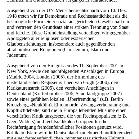
Ausgehend von der UN-Menschenrechtscharta vom 10. Dez.
1948 treten wir für Demokratie und Rechtsstaatlichkeit als die
bestmögliche Form einer sozial ausgerichteten Gesellschaft ein
und vertreten den Grundsatz einer strikten Trennung von Staat
und Kirche. Diese Grundeinstellung verteidigen wir gegenüber
Apologeten aller religiösen oder esoterischen
Glaubensrichtungen, insbesondere auch gegenüber den
abrahamitischen Religionen (Christentum, Islam und
Judentum).
Ausgehend von den Ereignissen des 11. September 2001 in
New York, sowie den nachfolgenden Anschlägen in Europa
(Madrid 2004, London 2005), der Ermordung des
niederländischen Regisseurs Theo van Gogh (2004), dem
Karikaturenstreit (2005), den vereitelten Anschlägen in
Deutschland (Kofferbomber 2006, Sauerlandgruppe 2007)
sowie einer gefühlten lokalen „Überfremdung“ (z.B. Berlin-
Kreuzberg, -Neukölln), Ehrenmorde, Zwangsverheiratung und
Kopftuchdebatte, sind die in Europa lebenden Muslime einer
verschärften Kritik ausgesetzt, die von Rechtspopulisten (z.B.
Geert Wilders) und rechtsradikalen Gruppen für die
Rechtfertigung fremdenfeindlicher Positionen genutzt wird.
Kritik am Islam wird in Deutschland zunehmend undifferenziert
mit einer fremdenfeindlichen, mitunter rassistischen Haltung