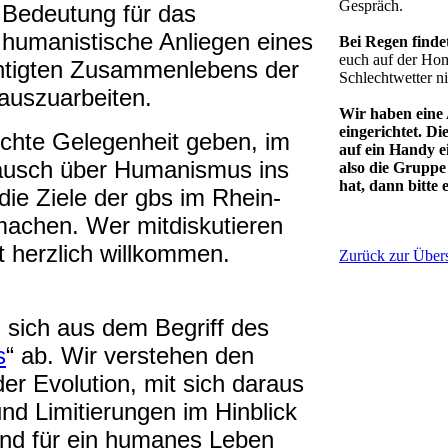
Gespräch.
Bedeutung für das
humanistische Anliegen eines
Bei Regen findet
euch auf der Ho
chtigten Zusammenlebens der
Schlechtwetter nic
auszuarbeiten.
Wir haben eine
eingerichtet. D
chte Gelegenheit geben, im
auf ein Handy 
tausch über Humanismus ins
also die Gruppe 
hat, dann bitte
e Ziele der gbs im Rhein-
achen. Wer mitdiskutieren
 herzlich willkommen.
Zurück zur Übers
n sich aus dem Begriff des
s
“ ab. Wir verstehen den
er Evolution, mit sich daraus
d Limitierungen im Hinblick
und für ein humanes Leben